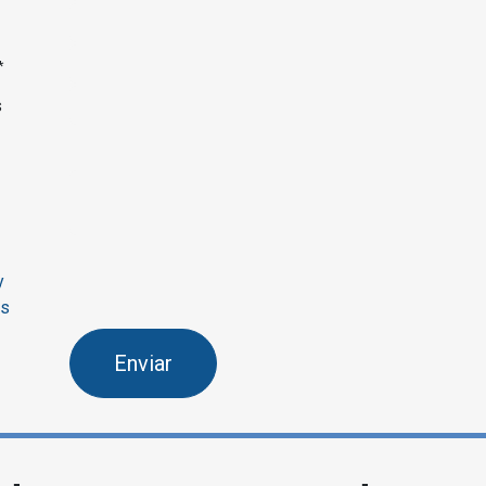
*
s
y
os
Enviar